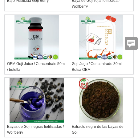
Bajo Pesticida Goji Berry
Baya de Goji roja liofilizada /
Wolfberry
OEM Goji Juice / Concentrate 50ml
Goji Jugo / Concentrado 30ml
/ botella
Bolsa OEM
Bayas de Goji negras liofilizadas /
Extracto negro de las bayas de
Wolfberry
Goji